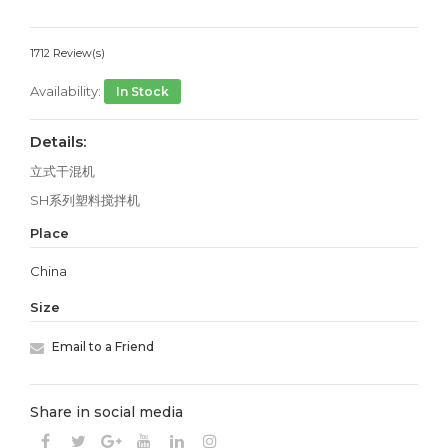
1712 Review(s)
Availability:
In Stock
Details:
立式干混机
SH系列塑料搅拌机
Place
China
Size
Email to a Friend
Share in social media