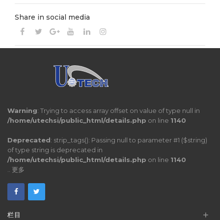
Share in social media
Warning
: Trying to access array offset on value of type null in
/home/utechsi/public_html/details.php
on line
1140
Deprecated
: strip_tags(): Passing null to parameter #1 ($string)
of type string is deprecated in
/home/utechsi/public_html/details.php
on line
1140
..
更多
+
栏目